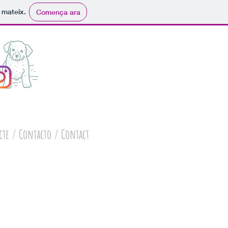
i mateix.
Comença ara
cte / Contacto / Contact