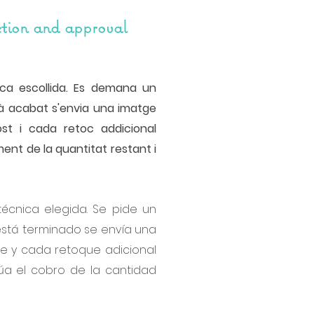
etion and approval
ica escollida. Es demana un
tà acabat s'envia una imatge
st i cada retoc addicional
ment de la quantitat restant i
técnica elegida. Se pide un
 está terminado se envía una
te y cada retoque adicional
túa el cobro de la cantidad