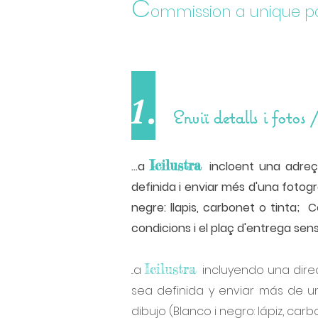
C
ommission a unique
p
1.
Enviï detalls i fotos 
Icilustra
...a
incloent una adreç
definida i enviar més d'una fotogr
negre: llapis, carbonet o tinta; Co
condicions i el plaç d'entrega s
Icilustra
...a
incluyendo una dire
sea definida y enviar más de un
dibujo (Blanco i negro: lápiz, carb