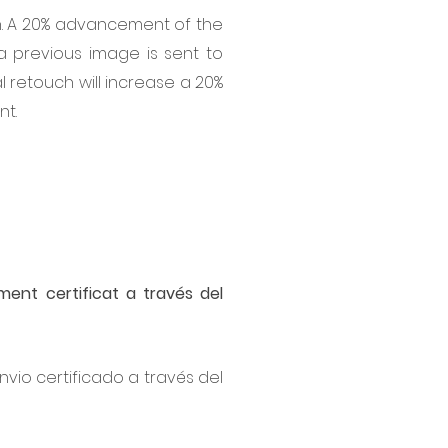
n. A 20% advancement of the
 a previous image is sent to
 retouch will increase a 20%
nt.
ment certificat a través del
vio certificado a través del